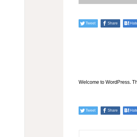
Tweet
Share
Hat
Welcome to WordPress. This i
Tweet
Share
Hat