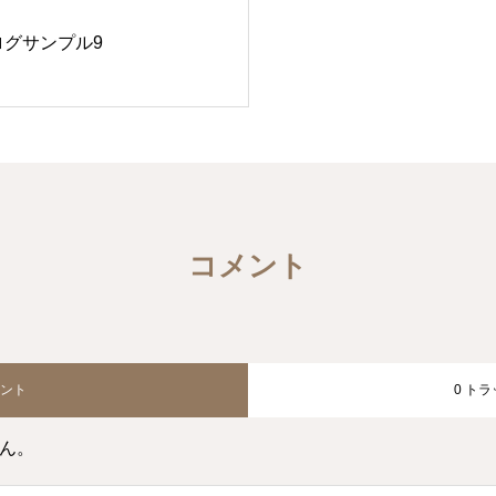
ログサンプル9
コメント
メント
0 ト
ん。