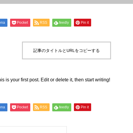
ena
Pocket
RSS
feedly
Pin it
記事のタイトルとURLをコピーする
s your first post. Edit or delete it, then start writing!
ena
Pocket
RSS
feedly
Pin it